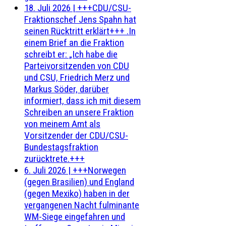
18. Juli 2026
|
+++CDU/CSU-
Fraktionschef Jens Spahn hat
seinen Rücktritt erklärt+++ .In
einem Brief an die Fraktion
schreibt er: „Ich habe die
Parteivorsitzenden von CDU
und CSU, Friedrich Merz und
Markus Söder, darüber
informiert, dass ich mit diesem
Schreiben an unsere Fraktion
von meinem Amt als
Vorsitzender der CDU/CSU-
Bundestagsfraktion
zurücktrete.+++
6. Juli 2026
|
+++Norwegen
(gegen Brasilien) und England
(gegen Mexiko) haben in der
vergangenen Nacht fulminante
WM-Siege eingefahren und