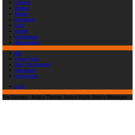
Lifestyle
Glauben
Medien
Geschichte
Sport
Familie
Verteidigung
Wissenschaft
Abo
Früher Vogel
Über The Germanz
Impressum
Datenschutz
Login
The Germanz - Andere Themen. Andere Köpfe. Andere Meinungen.