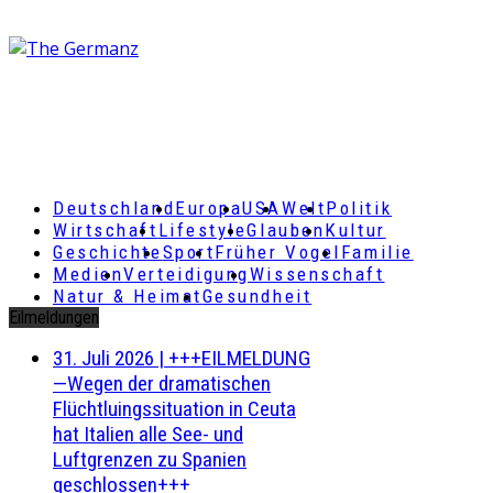
Deutschland
Europa
USA
Welt
Politik
Wirtschaft
Lifestyle
Glauben
Kultur
Geschichte
Sport
Früher Vogel
Familie
Medien
Verteidigung
Wissenschaft
Natur & Heimat
Gesundheit
Eilmeldungen
31. Juli 2026
|
+++EILMELDUNG
—Wegen der dramatischen
Flüchtluingssituation in Ceuta
hat Italien alle See- und
Luftgrenzen zu Spanien
geschlossen+++