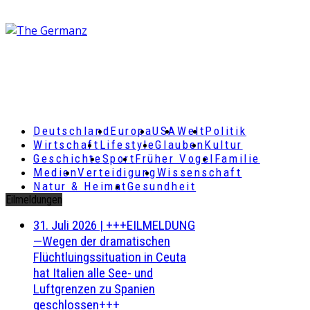
Deutschland
Europa
USA
Welt
Politik
Wirtschaft
Lifestyle
Glauben
Kultur
Geschichte
Sport
Früher Vogel
Familie
Medien
Verteidigung
Wissenschaft
Natur & Heimat
Gesundheit
Eilmeldungen
31. Juli 2026
|
+++EILMELDUNG
—Wegen der dramatischen
Flüchtluingssituation in Ceuta
hat Italien alle See- und
Luftgrenzen zu Spanien
geschlossen+++