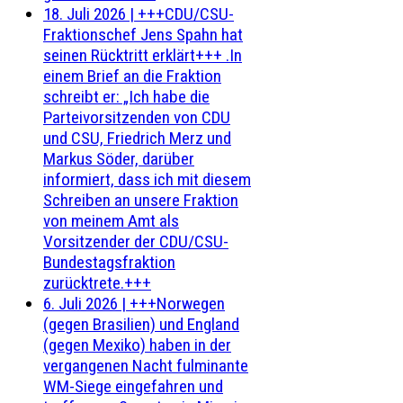
18. Juli 2026
|
+++CDU/CSU-
Fraktionschef Jens Spahn hat
seinen Rücktritt erklärt+++ .In
einem Brief an die Fraktion
schreibt er: „Ich habe die
Parteivorsitzenden von CDU
und CSU, Friedrich Merz und
Markus Söder, darüber
informiert, dass ich mit diesem
Schreiben an unsere Fraktion
von meinem Amt als
Vorsitzender der CDU/CSU-
Bundestagsfraktion
zurücktrete.+++
6. Juli 2026
|
+++Norwegen
(gegen Brasilien) und England
(gegen Mexiko) haben in der
vergangenen Nacht fulminante
WM-Siege eingefahren und