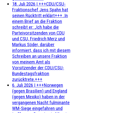
18. Juli 2026
|
+++CDU/CSU-
Fraktionschef Jens Spahn hat
seinen Rücktritt erklärt+++ .In
einem Brief an die Fraktion
schreibt er: „Ich habe die
Parteivorsitzenden von CDU
und CSU, Friedrich Merz und
Markus Söder, darüber
informiert, dass ich mit diesem
Schreiben an unsere Fraktion
von meinem Amt als
Vorsitzender der CDU/CSU-
Bundestagsfraktion
zurücktrete.+++
6. Juli 2026
|
+++Norwegen
(gegen Brasilien) und England
(gegen Mexiko) haben in der
vergangenen Nacht fulminante
WM-Siege eingefahren und