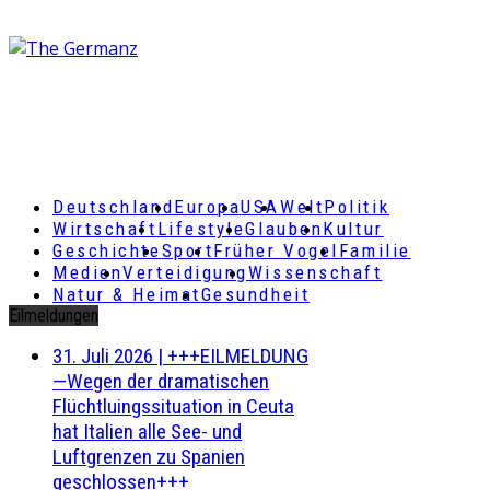
Deutschland
Europa
USA
Welt
Politik
Wirtschaft
Lifestyle
Glauben
Kultur
Geschichte
Sport
Früher Vogel
Familie
Medien
Verteidigung
Wissenschaft
Natur & Heimat
Gesundheit
Eilmeldungen
31. Juli 2026
|
+++EILMELDUNG
—Wegen der dramatischen
Flüchtluingssituation in Ceuta
hat Italien alle See- und
Luftgrenzen zu Spanien
geschlossen+++