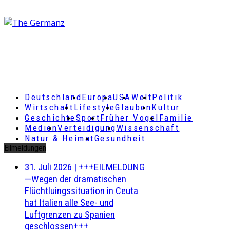
Deutschland
Europa
USA
Welt
Politik
Wirtschaft
Lifestyle
Glauben
Kultur
Geschichte
Sport
Früher Vogel
Familie
Medien
Verteidigung
Wissenschaft
Natur & Heimat
Gesundheit
Eilmeldungen
31. Juli 2026
|
+++EILMELDUNG
—Wegen der dramatischen
Flüchtluingssituation in Ceuta
hat Italien alle See- und
Luftgrenzen zu Spanien
geschlossen+++