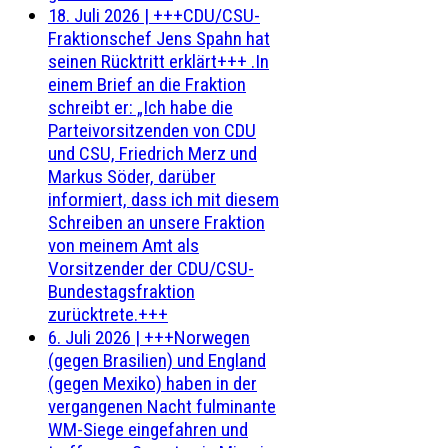
18. Juli 2026
|
+++CDU/CSU-
Fraktionschef Jens Spahn hat
seinen Rücktritt erklärt+++ .In
einem Brief an die Fraktion
schreibt er: „Ich habe die
Parteivorsitzenden von CDU
und CSU, Friedrich Merz und
Markus Söder, darüber
informiert, dass ich mit diesem
Schreiben an unsere Fraktion
von meinem Amt als
Vorsitzender der CDU/CSU-
Bundestagsfraktion
zurücktrete.+++
6. Juli 2026
|
+++Norwegen
(gegen Brasilien) und England
(gegen Mexiko) haben in der
vergangenen Nacht fulminante
WM-Siege eingefahren und