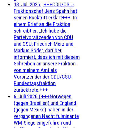
18. Juli 2026
|
+++CDU/CSU-
Fraktionschef Jens Spahn hat
seinen Rücktritt erklärt+++ .In
einem Brief an die Fraktion
schreibt er: „Ich habe die
Parteivorsitzenden von CDU
und CSU, Friedrich Merz und
Markus Söder, darüber
informiert, dass ich mit diesem
Schreiben an unsere Fraktion
von meinem Amt als
Vorsitzender der CDU/CSU-
Bundestagsfraktion
zurücktrete.+++
6. Juli 2026
|
+++Norwegen
(gegen Brasilien) und England
(gegen Mexiko) haben in der
vergangenen Nacht fulminante
WM-Siege eingefahren und