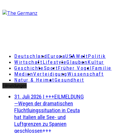
Deutschland
Europa
USA
Welt
Politik
Wirtschaft
Lifestyle
Glauben
Kultur
Geschichte
Sport
Früher Vogel
Familie
Medien
Verteidigung
Wissenschaft
Natur & Heimat
Gesundheit
Eilmeldungen
31. Juli 2026
|
+++EILMELDUNG
—Wegen der dramatischen
Flüchtluingssituation in Ceuta
hat Italien alle See- und
Luftgrenzen zu Spanien
geschlossen+++