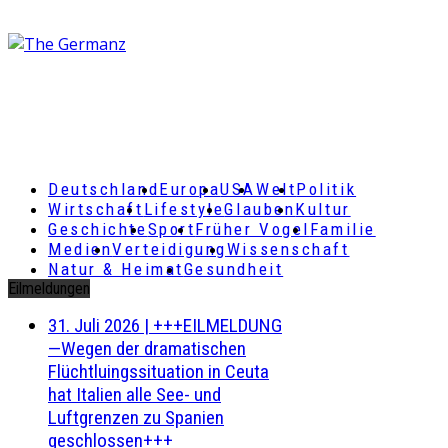
Deutschland
Europa
USA
Welt
Politik
Wirtschaft
Lifestyle
Glauben
Kultur
Geschichte
Sport
Früher Vogel
Familie
Medien
Verteidigung
Wissenschaft
Natur & Heimat
Gesundheit
Eilmeldungen
31. Juli 2026
|
+++EILMELDUNG
—Wegen der dramatischen
Flüchtluingssituation in Ceuta
hat Italien alle See- und
Luftgrenzen zu Spanien
geschlossen+++