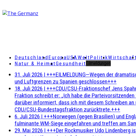
Deutschland
Europa
USA
Welt
Politik
Wirtschaf
Natur & Heimat
Gesundheit
Eilmeldungen
31. Juli 2026
|
+++EILMELDUNG—Wegen der dramatischen 
und Luftgrenzen zu Spanien geschlossen+++
18. Juli 2026
|
+++CDU/CSU-Fraktionschef Jens Spahn ha
Fraktion schreibt er: „Ich habe die Parteivorsitzend
darüber informiert, dass ich mit diesem Schreiben an
CDU/CSU-Bundestagsfraktion zurücktrete.+++
6. Juli 2026
|
+++Norwegen (gegen Brasilien) und Engl
fulminante WM-Siege eingefahren und treffen am Sam
29. Mai 2026
|
+++Der Rockmusiker Udo Lindenberg ist