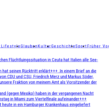
t
Lifestyle
Glauben
Kultur
Geschichte
Sport
Früher Vo
Flüchtluingssituation in Ceuta hat Italien alle See-
t seinen Rücktritt erklärt+++ .In einem Brief an die
en von CDU und CSU, Friedrich Merz und Markus Söder,
 unsere Fraktion von meinem Amt als Vorsitzender der
and (gegen Mexiko) haben in der vergangenen Nacht
stag in Miami zum Viertelfinale aufeinander+++
 heute in ein Hamburger Krankenhaus eingeliefert