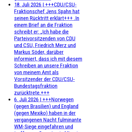
18. Juli 2026
|
+++CDU/CSU-
Fraktionschef Jens Spahn hat
seinen Rücktritt erklärt+++ .In
einem Brief an die Fraktion
schreibt er: „Ich habe die
Parteivorsitzenden von CDU
und CSU, Friedrich Merz und
Markus Söder, darüber
informiert, dass ich mit diesem
Schreiben an unsere Fraktion
von meinem Amt als
Vorsitzender der CDU/CSU-
Bundestagsfraktion
zurücktrete.+++
6. Juli 2026
|
+++Norwegen
(gegen Brasilien) und England
(gegen Mexiko) haben in der
vergangenen Nacht fulminante
WM-Siege eingefahren und