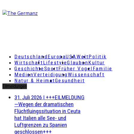
Deutschland
Europa
USA
Welt
Politik
Wirtschaft
Lifestyle
Glauben
Kultur
Geschichte
Sport
Früher Vogel
Familie
Medien
Verteidigung
Wissenschaft
Natur & Heimat
Gesundheit
Eilmeldungen
31. Juli 2026
|
+++EILMELDUNG
—Wegen der dramatischen
Flüchtluingssituation in Ceuta
hat Italien alle See- und
Luftgrenzen zu Spanien
geschlossen+++