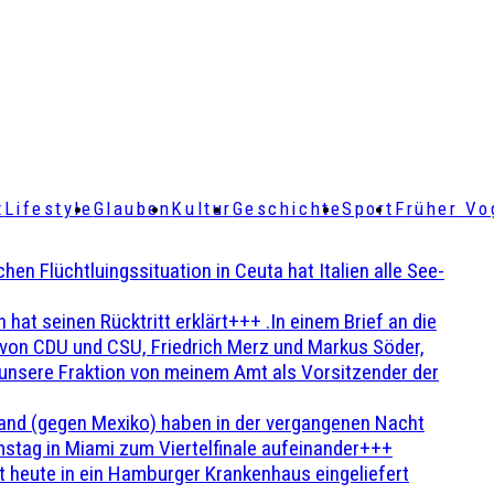
t
Lifestyle
Glauben
Kultur
Geschichte
Sport
Früher Vo
Flüchtluingssituation in Ceuta hat Italien alle See-
t seinen Rücktritt erklärt+++ .In einem Brief an die
en von CDU und CSU, Friedrich Merz und Markus Söder,
 unsere Fraktion von meinem Amt als Vorsitzender der
and (gegen Mexiko) haben in der vergangenen Nacht
stag in Miami zum Viertelfinale aufeinander+++
 heute in ein Hamburger Krankenhaus eingeliefert