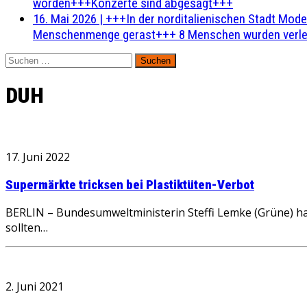
worden+++Konzerte sind abgesagt+++
16. Mai 2026
|
+++In der norditalienischen Stadt Mode
Menschenmenge gerast+++ 8 Menschen wurden verlet
Suchen
nach:
DUH
17. Juni 2022
Supermärkte tricksen bei Plastiktüten-Verbot
BERLIN – Bundesumweltministerin Steffi Lemke (Grüne) hat
sollten…
2. Juni 2021