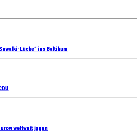
Suwalki-Lücke“ ins Baltikum
 CDU
urow weltweit jagen