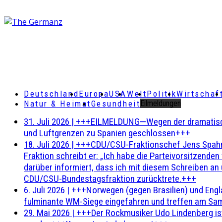
Deutschland
Europa
USA
Welt
Politik
Wirtschaf
Natur & Heimat
Gesundheit
Eilmeldungen
31. Juli 2026
|
+++EILMELDUNG—Wegen der dramatischen 
und Luftgrenzen zu Spanien geschlossen+++
18. Juli 2026
|
+++CDU/CSU-Fraktionschef Jens Spahn ha
Fraktion schreibt er: „Ich habe die Parteivorsitzend
darüber informiert, dass ich mit diesem Schreiben an
CDU/CSU-Bundestagsfraktion zurücktrete.+++
6. Juli 2026
|
+++Norwegen (gegen Brasilien) und Engl
fulminante WM-Siege eingefahren und treffen am Sam
29. Mai 2026
|
+++Der Rockmusiker Udo Lindenberg ist