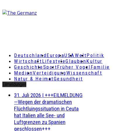
Deutschland
Europa
USA
Welt
Politik
Wirtschaft
Lifestyle
Glauben
Kultur
Geschichte
Sport
Früher Vogel
Familie
Medien
Verteidigung
Wissenschaft
Natur & Heimat
Gesundheit
Eilmeldungen
31. Juli 2026
|
+++EILMELDUNG
—Wegen der dramatischen
Flüchtluingssituation in Ceuta
hat Italien alle See- und
Luftgrenzen zu Spanien
geschlossen+++