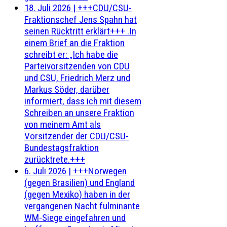
18. Juli 2026
|
+++CDU/CSU-
Fraktionschef Jens Spahn hat
seinen Rücktritt erklärt+++ .In
einem Brief an die Fraktion
schreibt er: „Ich habe die
Parteivorsitzenden von CDU
und CSU, Friedrich Merz und
Markus Söder, darüber
informiert, dass ich mit diesem
Schreiben an unsere Fraktion
von meinem Amt als
Vorsitzender der CDU/CSU-
Bundestagsfraktion
zurücktrete.+++
6. Juli 2026
|
+++Norwegen
(gegen Brasilien) und England
(gegen Mexiko) haben in der
vergangenen Nacht fulminante
WM-Siege eingefahren und