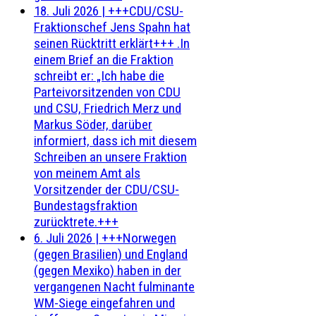
18. Juli 2026
|
+++CDU/CSU-
Fraktionschef Jens Spahn hat
seinen Rücktritt erklärt+++ .In
einem Brief an die Fraktion
schreibt er: „Ich habe die
Parteivorsitzenden von CDU
und CSU, Friedrich Merz und
Markus Söder, darüber
informiert, dass ich mit diesem
Schreiben an unsere Fraktion
von meinem Amt als
Vorsitzender der CDU/CSU-
Bundestagsfraktion
zurücktrete.+++
6. Juli 2026
|
+++Norwegen
(gegen Brasilien) und England
(gegen Mexiko) haben in der
vergangenen Nacht fulminante
WM-Siege eingefahren und