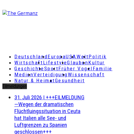
Deutschland
Europa
USA
Welt
Politik
Wirtschaft
Lifestyle
Glauben
Kultur
Geschichte
Sport
Früher Vogel
Familie
Medien
Verteidigung
Wissenschaft
Natur & Heimat
Gesundheit
Eilmeldungen
31. Juli 2026
|
+++EILMELDUNG
—Wegen der dramatischen
Flüchtluingssituation in Ceuta
hat Italien alle See- und
Luftgrenzen zu Spanien
geschlossen+++