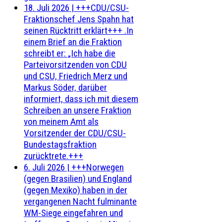
18. Juli 2026
|
+++CDU/CSU-
Fraktionschef Jens Spahn hat
seinen Rücktritt erklärt+++ .In
einem Brief an die Fraktion
schreibt er: „Ich habe die
Parteivorsitzenden von CDU
und CSU, Friedrich Merz und
Markus Söder, darüber
informiert, dass ich mit diesem
Schreiben an unsere Fraktion
von meinem Amt als
Vorsitzender der CDU/CSU-
Bundestagsfraktion
zurücktrete.+++
6. Juli 2026
|
+++Norwegen
(gegen Brasilien) und England
(gegen Mexiko) haben in der
vergangenen Nacht fulminante
WM-Siege eingefahren und