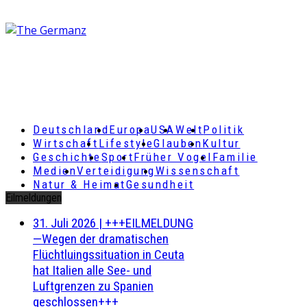
Deutschland
Europa
USA
Welt
Politik
Wirtschaft
Lifestyle
Glauben
Kultur
Geschichte
Sport
Früher Vogel
Familie
Medien
Verteidigung
Wissenschaft
Natur & Heimat
Gesundheit
Eilmeldungen
31. Juli 2026
|
+++EILMELDUNG
—Wegen der dramatischen
Flüchtluingssituation in Ceuta
hat Italien alle See- und
Luftgrenzen zu Spanien
geschlossen+++