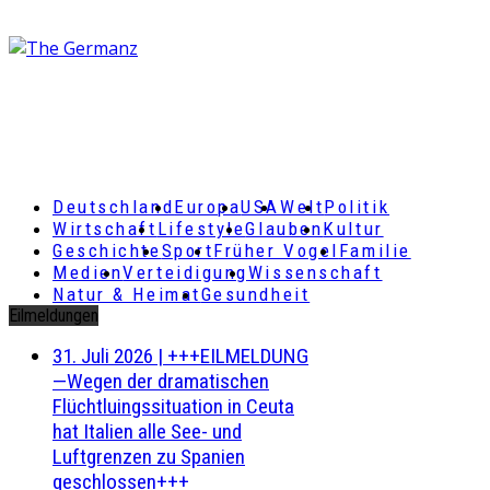
Deutschland
Europa
USA
Welt
Politik
Wirtschaft
Lifestyle
Glauben
Kultur
Geschichte
Sport
Früher Vogel
Familie
Medien
Verteidigung
Wissenschaft
Natur & Heimat
Gesundheit
Eilmeldungen
31. Juli 2026
|
+++EILMELDUNG
—Wegen der dramatischen
Flüchtluingssituation in Ceuta
hat Italien alle See- und
Luftgrenzen zu Spanien
geschlossen+++