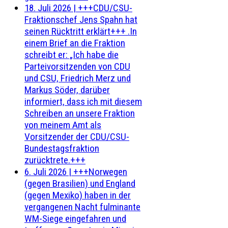
18. Juli 2026
|
+++CDU/CSU-
Fraktionschef Jens Spahn hat
seinen Rücktritt erklärt+++ .In
einem Brief an die Fraktion
schreibt er: „Ich habe die
Parteivorsitzenden von CDU
und CSU, Friedrich Merz und
Markus Söder, darüber
informiert, dass ich mit diesem
Schreiben an unsere Fraktion
von meinem Amt als
Vorsitzender der CDU/CSU-
Bundestagsfraktion
zurücktrete.+++
6. Juli 2026
|
+++Norwegen
(gegen Brasilien) und England
(gegen Mexiko) haben in der
vergangenen Nacht fulminante
WM-Siege eingefahren und