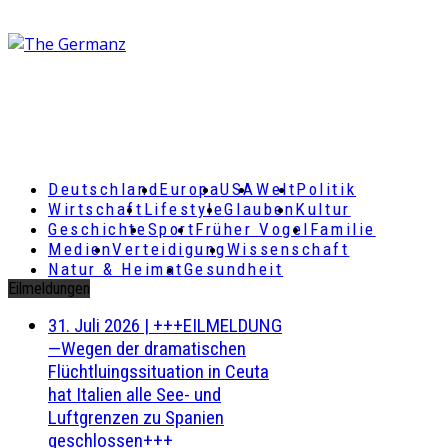
Deutschland
Europa
USA
Welt
Politik
Wirtschaft
Lifestyle
Glauben
Kultur
Geschichte
Sport
Früher Vogel
Familie
Medien
Verteidigung
Wissenschaft
Natur & Heimat
Gesundheit
Eilmeldungen
31. Juli 2026
|
+++EILMELDUNG
—Wegen der dramatischen
Flüchtluingssituation in Ceuta
hat Italien alle See- und
Luftgrenzen zu Spanien
geschlossen+++