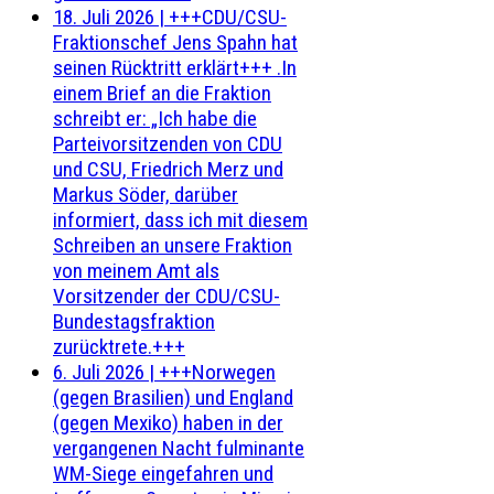
18. Juli 2026
|
+++CDU/CSU-
Fraktionschef Jens Spahn hat
seinen Rücktritt erklärt+++ .In
einem Brief an die Fraktion
schreibt er: „Ich habe die
Parteivorsitzenden von CDU
und CSU, Friedrich Merz und
Markus Söder, darüber
informiert, dass ich mit diesem
Schreiben an unsere Fraktion
von meinem Amt als
Vorsitzender der CDU/CSU-
Bundestagsfraktion
zurücktrete.+++
6. Juli 2026
|
+++Norwegen
(gegen Brasilien) und England
(gegen Mexiko) haben in der
vergangenen Nacht fulminante
WM-Siege eingefahren und