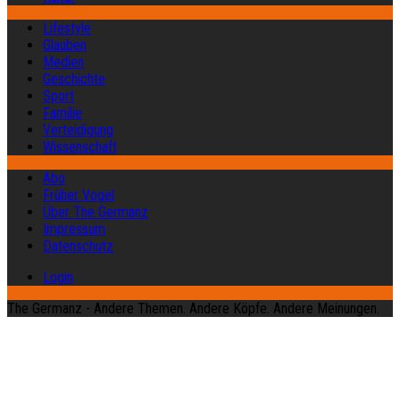
Lifestyle
Glauben
Medien
Geschichte
Sport
Familie
Verteidigung
Wissenschaft
Abo
Früher Vogel
Über The Germanz
Impressum
Datenschutz
Login
The Germanz - Andere Themen. Andere Köpfe. Andere Meinungen.