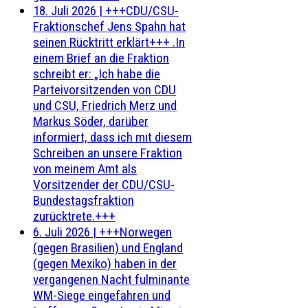
18. Juli 2026
|
+++CDU/CSU-
Fraktionschef Jens Spahn hat
seinen Rücktritt erklärt+++ .In
einem Brief an die Fraktion
schreibt er: „Ich habe die
Parteivorsitzenden von CDU
und CSU, Friedrich Merz und
Markus Söder, darüber
informiert, dass ich mit diesem
Schreiben an unsere Fraktion
von meinem Amt als
Vorsitzender der CDU/CSU-
Bundestagsfraktion
zurücktrete.+++
6. Juli 2026
|
+++Norwegen
(gegen Brasilien) und England
(gegen Mexiko) haben in der
vergangenen Nacht fulminante
WM-Siege eingefahren und