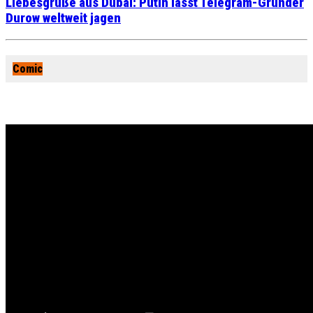
Liebesgrüße aus Dubai: Putin lässt Telegram-Gründer
Durow weltweit jagen
Comic