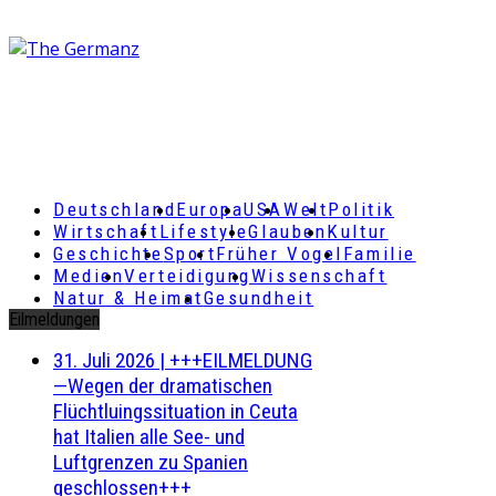
Deutschland
Europa
USA
Welt
Politik
Wirtschaft
Lifestyle
Glauben
Kultur
Geschichte
Sport
Früher Vogel
Familie
Medien
Verteidigung
Wissenschaft
Natur & Heimat
Gesundheit
Eilmeldungen
31. Juli 2026
|
+++EILMELDUNG
—Wegen der dramatischen
Flüchtluingssituation in Ceuta
hat Italien alle See- und
Luftgrenzen zu Spanien
geschlossen+++