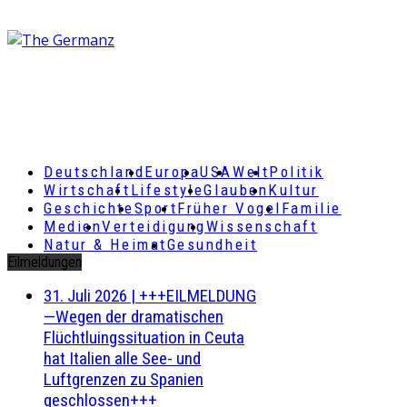
Deutschland
Europa
USA
Welt
Politik
Wirtschaft
Lifestyle
Glauben
Kultur
Geschichte
Sport
Früher Vogel
Familie
Medien
Verteidigung
Wissenschaft
Natur & Heimat
Gesundheit
Eilmeldungen
31. Juli 2026
|
+++EILMELDUNG
—Wegen der dramatischen
Flüchtluingssituation in Ceuta
hat Italien alle See- und
Luftgrenzen zu Spanien
geschlossen+++