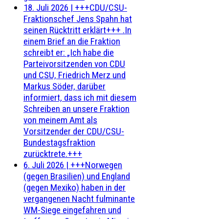
18. Juli 2026
|
+++CDU/CSU-
Fraktionschef Jens Spahn hat
seinen Rücktritt erklärt+++ .In
einem Brief an die Fraktion
schreibt er: „Ich habe die
Parteivorsitzenden von CDU
und CSU, Friedrich Merz und
Markus Söder, darüber
informiert, dass ich mit diesem
Schreiben an unsere Fraktion
von meinem Amt als
Vorsitzender der CDU/CSU-
Bundestagsfraktion
zurücktrete.+++
6. Juli 2026
|
+++Norwegen
(gegen Brasilien) und England
(gegen Mexiko) haben in der
vergangenen Nacht fulminante
WM-Siege eingefahren und