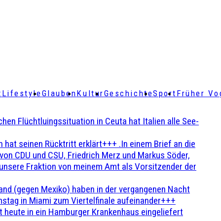
t
Lifestyle
Glauben
Kultur
Geschichte
Sport
Früher Vo
Flüchtluingssituation in Ceuta hat Italien alle See-
t seinen Rücktritt erklärt+++ .In einem Brief an die
en von CDU und CSU, Friedrich Merz und Markus Söder,
 unsere Fraktion von meinem Amt als Vorsitzender der
and (gegen Mexiko) haben in der vergangenen Nacht
stag in Miami zum Viertelfinale aufeinander+++
 heute in ein Hamburger Krankenhaus eingeliefert