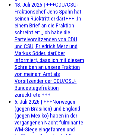
18. Juli 2026
|
+++CDU/CSU-
Fraktionschef Jens Spahn hat
seinen Rücktritt erklärt+++ .In
einem Brief an die Fraktion
schreibt er: „Ich habe die
Parteivorsitzenden von CDU
und CSU, Friedrich Merz und
Markus Söder, darüber
informiert, dass ich mit diesem
Schreiben an unsere Fraktion
von meinem Amt als
Vorsitzender der CDU/CSU-
Bundestagsfraktion
zurücktrete.+++
6. Juli 2026
|
+++Norwegen
(gegen Brasilien) und England
(gegen Mexiko) haben in der
vergangenen Nacht fulminante
WM-Siege eingefahren und