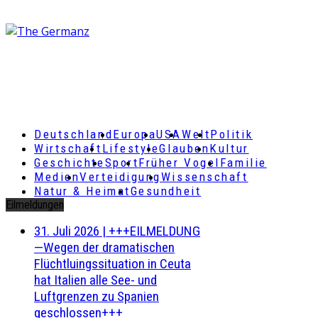
Deutschland
Europa
USA
Welt
Politik
Wirtschaft
Lifestyle
Glauben
Kultur
Geschichte
Sport
Früher Vogel
Familie
Medien
Verteidigung
Wissenschaft
Natur & Heimat
Gesundheit
Eilmeldungen
31. Juli 2026
|
+++EILMELDUNG
—Wegen der dramatischen
Flüchtluingssituation in Ceuta
hat Italien alle See- und
Luftgrenzen zu Spanien
geschlossen+++