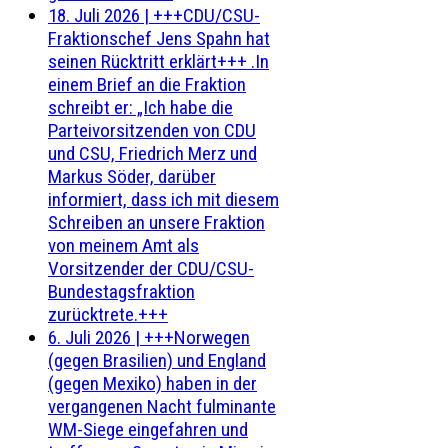
18. Juli 2026
|
+++CDU/CSU-
Fraktionschef Jens Spahn hat
seinen Rücktritt erklärt+++ .In
einem Brief an die Fraktion
schreibt er: „Ich habe die
Parteivorsitzenden von CDU
und CSU, Friedrich Merz und
Markus Söder, darüber
informiert, dass ich mit diesem
Schreiben an unsere Fraktion
von meinem Amt als
Vorsitzender der CDU/CSU-
Bundestagsfraktion
zurücktrete.+++
6. Juli 2026
|
+++Norwegen
(gegen Brasilien) und England
(gegen Mexiko) haben in der
vergangenen Nacht fulminante
WM-Siege eingefahren und