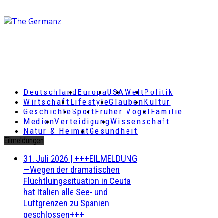
Deutschland
Europa
USA
Welt
Politik
Wirtschaft
Lifestyle
Glauben
Kultur
Geschichte
Sport
Früher Vogel
Familie
Medien
Verteidigung
Wissenschaft
Natur & Heimat
Gesundheit
Eilmeldungen
31. Juli 2026
|
+++EILMELDUNG
—Wegen der dramatischen
Flüchtluingssituation in Ceuta
hat Italien alle See- und
Luftgrenzen zu Spanien
geschlossen+++