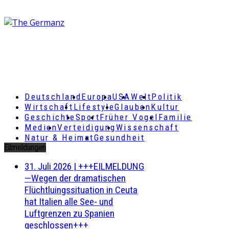
Deutschland
Europa
USA
Welt
Politik
Wirtschaft
Lifestyle
Glauben
Kultur
Geschichte
Sport
Früher Vogel
Familie
Medien
Verteidigung
Wissenschaft
Natur & Heimat
Gesundheit
Eilmeldungen
31. Juli 2026
|
+++EILMELDUNG
—Wegen der dramatischen
Flüchtluingssituation in Ceuta
hat Italien alle See- und
Luftgrenzen zu Spanien
geschlossen+++