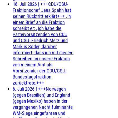
18. Juli 2026
|
+++CDU/CSU-
Fraktionschef Jens Spahn hat
seinen Rücktritt erklärt+++ .In
einem Brief an die Fraktion
schreibt er: „Ich habe die
Parteivorsitzenden von CDU
und CSU, Friedrich Merz und
Markus Söder, darüber
informiert, dass ich mit diesem
Schreiben an unsere Fraktion
von meinem Amt als
Vorsitzender der CDU/CSU-
Bundestagsfraktion
zurücktrete.+++
6. Juli 2026
|
+++Norwegen
(gegen Brasilien) und England
(gegen Mexiko) haben in der
vergangenen Nacht fulminante
WM-Siege eingefahren und