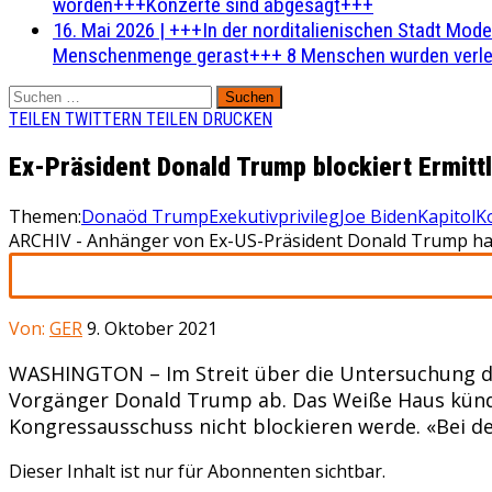
worden+++Konzerte sind abgesagt+++
16. Mai 2026
|
+++In der norditalienischen Stadt Mode
Menschenmenge gerast+++ 8 Menschen wurden verlet
Suchen
nach:
TEILEN
TWITTERN
TEILEN
DRUCKEN
Ex-Präsident Donald Trump blockiert Ermitt
Themen:
Donaöd Trump
Exekutivprivileg
Joe Biden
Kapitol
K
ARCHIV - Anhänger von Ex-US-Präsident Donald Trump hatt
Von:
GER
9. Oktober 2021
WASHINGTON – Im Streit über die Untersuchung der
Vorgänger Donald Trump ab. Das Weiße Haus künd
Kongressausschuss nicht blockieren werde. «Bei d
Dieser Inhalt ist nur für Abonnenten sichtbar.