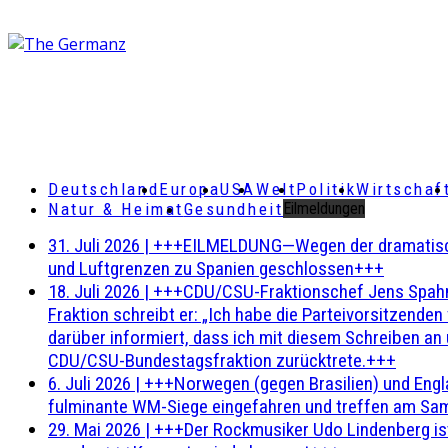
Deutschland
Europa
USA
Welt
Politik
Wirtschaf
Natur & Heimat
Gesundheit
Eilmeldungen
31. Juli 2026
|
+++EILMELDUNG—Wegen der dramatischen 
und Luftgrenzen zu Spanien geschlossen+++
18. Juli 2026
|
+++CDU/CSU-Fraktionschef Jens Spahn ha
Fraktion schreibt er: „Ich habe die Parteivorsitzend
darüber informiert, dass ich mit diesem Schreiben an
CDU/CSU-Bundestagsfraktion zurücktrete.+++
6. Juli 2026
|
+++Norwegen (gegen Brasilien) und Engl
fulminante WM-Siege eingefahren und treffen am Sam
29. Mai 2026
|
+++Der Rockmusiker Udo Lindenberg ist