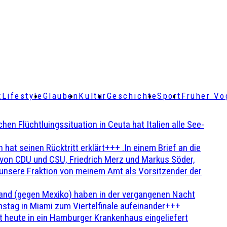
t
Lifestyle
Glauben
Kultur
Geschichte
Sport
Früher Vo
Flüchtluingssituation in Ceuta hat Italien alle See-
t seinen Rücktritt erklärt+++ .In einem Brief an die
en von CDU und CSU, Friedrich Merz und Markus Söder,
 unsere Fraktion von meinem Amt als Vorsitzender der
and (gegen Mexiko) haben in der vergangenen Nacht
stag in Miami zum Viertelfinale aufeinander+++
 heute in ein Hamburger Krankenhaus eingeliefert