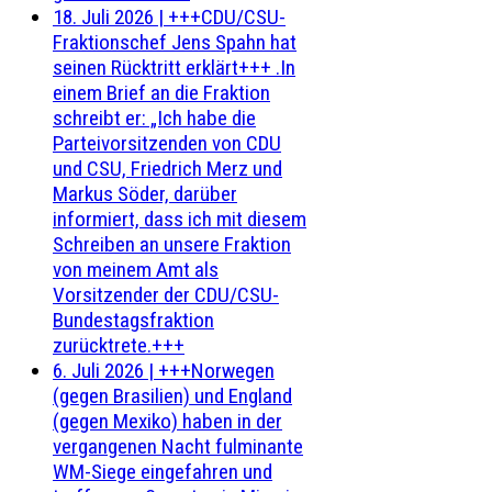
18. Juli 2026
|
+++CDU/CSU-
Fraktionschef Jens Spahn hat
seinen Rücktritt erklärt+++ .In
einem Brief an die Fraktion
schreibt er: „Ich habe die
Parteivorsitzenden von CDU
und CSU, Friedrich Merz und
Markus Söder, darüber
informiert, dass ich mit diesem
Schreiben an unsere Fraktion
von meinem Amt als
Vorsitzender der CDU/CSU-
Bundestagsfraktion
zurücktrete.+++
6. Juli 2026
|
+++Norwegen
(gegen Brasilien) und England
(gegen Mexiko) haben in der
vergangenen Nacht fulminante
WM-Siege eingefahren und