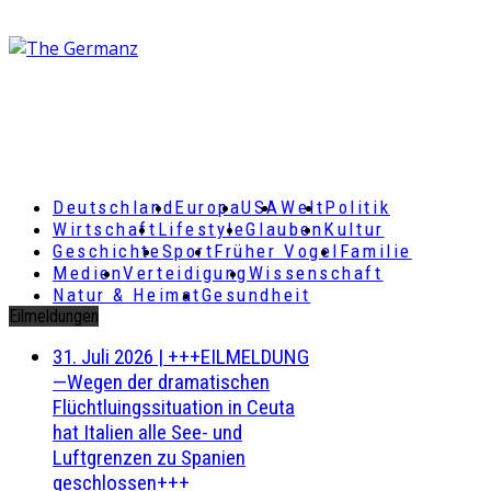
Deutschland
Europa
USA
Welt
Politik
Wirtschaft
Lifestyle
Glauben
Kultur
Geschichte
Sport
Früher Vogel
Familie
Medien
Verteidigung
Wissenschaft
Natur & Heimat
Gesundheit
Eilmeldungen
31. Juli 2026
|
+++EILMELDUNG
—Wegen der dramatischen
Flüchtluingssituation in Ceuta
hat Italien alle See- und
Luftgrenzen zu Spanien
geschlossen+++