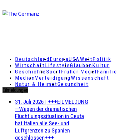
Deutschland
Europa
USA
Welt
Politik
Wirtschaft
Lifestyle
Glauben
Kultur
Geschichte
Sport
Früher Vogel
Familie
Medien
Verteidigung
Wissenschaft
Natur & Heimat
Gesundheit
Eilmeldungen
31. Juli 2026
|
+++EILMELDUNG
—Wegen der dramatischen
Flüchtluingssituation in Ceuta
hat Italien alle See- und
Luftgrenzen zu Spanien
geschlossen+++