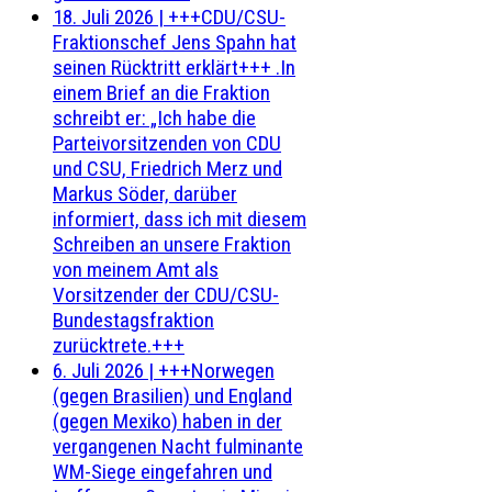
18. Juli 2026
|
+++CDU/CSU-
Fraktionschef Jens Spahn hat
seinen Rücktritt erklärt+++ .In
einem Brief an die Fraktion
schreibt er: „Ich habe die
Parteivorsitzenden von CDU
und CSU, Friedrich Merz und
Markus Söder, darüber
informiert, dass ich mit diesem
Schreiben an unsere Fraktion
von meinem Amt als
Vorsitzender der CDU/CSU-
Bundestagsfraktion
zurücktrete.+++
6. Juli 2026
|
+++Norwegen
(gegen Brasilien) und England
(gegen Mexiko) haben in der
vergangenen Nacht fulminante
WM-Siege eingefahren und