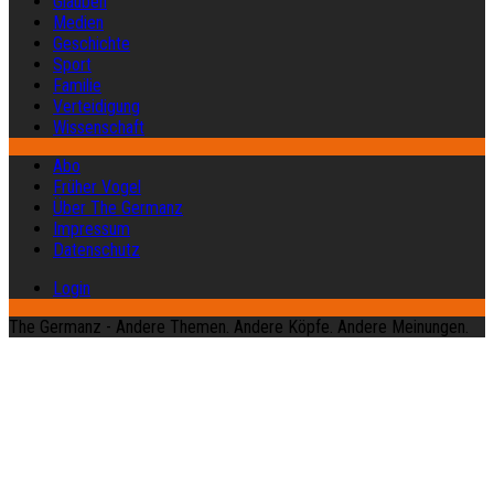
Glauben
Medien
Geschichte
Sport
Familie
Verteidigung
Wissenschaft
Abo
Früher Vogel
Über The Germanz
Impressum
Datenschutz
Login
The Germanz - Andere Themen. Andere Köpfe. Andere Meinungen.