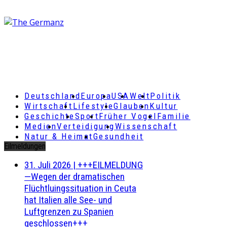
Deutschland
Europa
USA
Welt
Politik
Wirtschaft
Lifestyle
Glauben
Kultur
Geschichte
Sport
Früher Vogel
Familie
Medien
Verteidigung
Wissenschaft
Natur & Heimat
Gesundheit
Eilmeldungen
31. Juli 2026
|
+++EILMELDUNG
—Wegen der dramatischen
Flüchtluingssituation in Ceuta
hat Italien alle See- und
Luftgrenzen zu Spanien
geschlossen+++