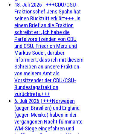
18. Juli 2026
|
+++CDU/CSU-
Fraktionschef Jens Spahn hat
seinen Rücktritt erklärt+++ .In
einem Brief an die Fraktion
schreibt er: „Ich habe die
Parteivorsitzenden von CDU
und CSU, Friedrich Merz und
Markus Söder, darüber
informiert, dass ich mit diesem
Schreiben an unsere Fraktion
von meinem Amt als
Vorsitzender der CDU/CSU-
Bundestagsfraktion
zurücktrete.+++
6. Juli 2026
|
+++Norwegen
(gegen Brasilien) und England
(gegen Mexiko) haben in der
vergangenen Nacht fulminante
WM-Siege eingefahren und