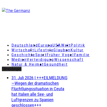
Deutschland
Europa
USA
Welt
Politik
Wirtschaft
Lifestyle
Glauben
Kultur
Geschichte
Sport
Früher Vogel
Familie
Medien
Verteidigung
Wissenschaft
Natur & Heimat
Gesundheit
Eilmeldungen
31. Juli 2026
|
+++EILMELDUNG
—Wegen der dramatischen
Flüchtluingssituation in Ceuta
hat Italien alle See- und
Luftgrenzen zu Spanien
geschlossen+++