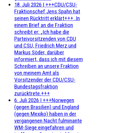
18. Juli 2026
|
+++CDU/CSU-
Fraktionschef Jens Spahn hat
seinen Rücktritt erklärt+++ .In
einem Brief an die Fraktion
schreibt er: „Ich habe die
Parteivorsitzenden von CDU
und CSU, Friedrich Merz und
Markus Söder, darüber
informiert, dass ich mit diesem
Schreiben an unsere Fraktion
von meinem Amt als
Vorsitzender der CDU/CSU-
Bundestagsfraktion
zurücktrete.+++
6. Juli 2026
|
+++Norwegen
(gegen Brasilien) und England
(gegen Mexiko) haben in der
vergangenen Nacht fulminante
WM-Siege eingefahren und