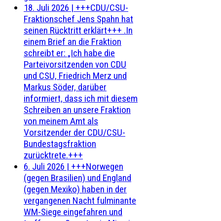
18. Juli 2026
|
+++CDU/CSU-
Fraktionschef Jens Spahn hat
seinen Rücktritt erklärt+++ .In
einem Brief an die Fraktion
schreibt er: „Ich habe die
Parteivorsitzenden von CDU
und CSU, Friedrich Merz und
Markus Söder, darüber
informiert, dass ich mit diesem
Schreiben an unsere Fraktion
von meinem Amt als
Vorsitzender der CDU/CSU-
Bundestagsfraktion
zurücktrete.+++
6. Juli 2026
|
+++Norwegen
(gegen Brasilien) und England
(gegen Mexiko) haben in der
vergangenen Nacht fulminante
WM-Siege eingefahren und