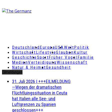
Deutschland
Europa
USA
Welt
Politik
Wirtschaft
Lifestyle
Glauben
Kultur
Geschichte
Sport
Früher Vogel
Familie
Medien
Verteidigung
Wissenschaft
Natur & Heimat
Gesundheit
Eilmeldungen
31. Juli 2026
|
+++EILMELDUNG
—Wegen der dramatischen
Flüchtluingssituation in Ceuta
hat Italien alle See- und
Luftgrenzen zu Spanien
geschlossen+++