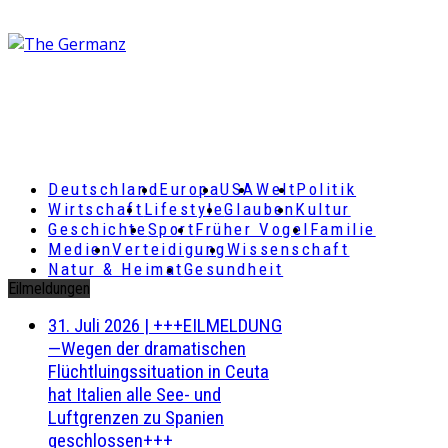
Deutschland
Europa
USA
Welt
Politik
Wirtschaft
Lifestyle
Glauben
Kultur
Geschichte
Sport
Früher Vogel
Familie
Medien
Verteidigung
Wissenschaft
Natur & Heimat
Gesundheit
Eilmeldungen
31. Juli 2026
|
+++EILMELDUNG
—Wegen der dramatischen
Flüchtluingssituation in Ceuta
hat Italien alle See- und
Luftgrenzen zu Spanien
geschlossen+++