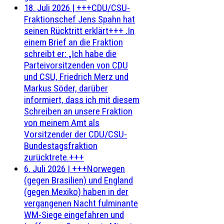
18. Juli 2026
|
+++CDU/CSU-
Fraktionschef Jens Spahn hat
seinen Rücktritt erklärt+++ .In
einem Brief an die Fraktion
schreibt er: „Ich habe die
Parteivorsitzenden von CDU
und CSU, Friedrich Merz und
Markus Söder, darüber
informiert, dass ich mit diesem
Schreiben an unsere Fraktion
von meinem Amt als
Vorsitzender der CDU/CSU-
Bundestagsfraktion
zurücktrete.+++
6. Juli 2026
|
+++Norwegen
(gegen Brasilien) und England
(gegen Mexiko) haben in der
vergangenen Nacht fulminante
WM-Siege eingefahren und