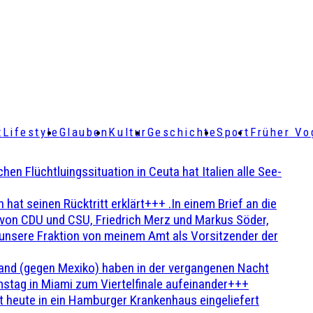
t
Lifestyle
Glauben
Kultur
Geschichte
Sport
Früher Vo
Flüchtluingssituation in Ceuta hat Italien alle See-
t seinen Rücktritt erklärt+++ .In einem Brief an die
en von CDU und CSU, Friedrich Merz und Markus Söder,
 unsere Fraktion von meinem Amt als Vorsitzender der
and (gegen Mexiko) haben in der vergangenen Nacht
stag in Miami zum Viertelfinale aufeinander+++
 heute in ein Hamburger Krankenhaus eingeliefert