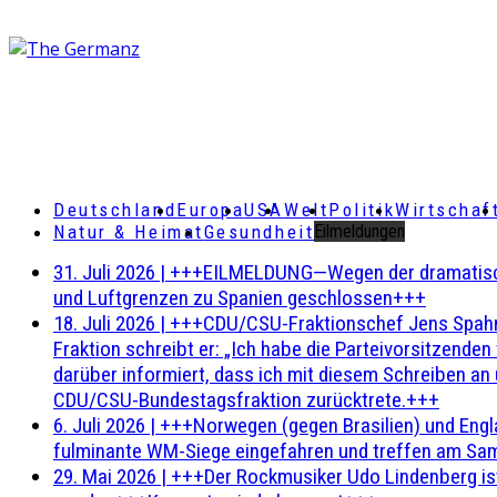
Deutschland
Europa
USA
Welt
Politik
Wirtschaf
Natur & Heimat
Gesundheit
Eilmeldungen
31. Juli 2026
|
+++EILMELDUNG—Wegen der dramatischen 
und Luftgrenzen zu Spanien geschlossen+++
18. Juli 2026
|
+++CDU/CSU-Fraktionschef Jens Spahn ha
Fraktion schreibt er: „Ich habe die Parteivorsitzend
darüber informiert, dass ich mit diesem Schreiben an
CDU/CSU-Bundestagsfraktion zurücktrete.+++
6. Juli 2026
|
+++Norwegen (gegen Brasilien) und Engl
fulminante WM-Siege eingefahren und treffen am Sam
29. Mai 2026
|
+++Der Rockmusiker Udo Lindenberg ist