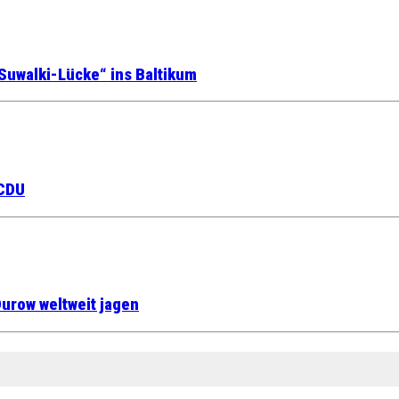
Suwalki-Lücke“ ins Baltikum
 CDU
urow weltweit jagen