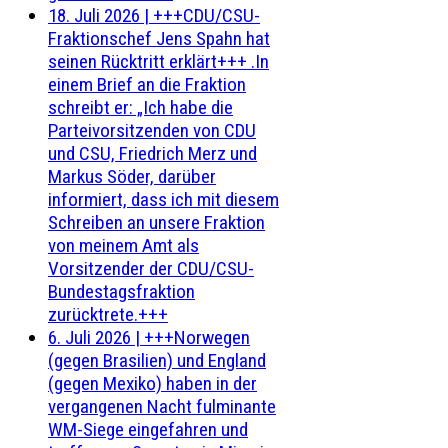
18. Juli 2026
|
+++CDU/CSU-
Fraktionschef Jens Spahn hat
seinen Rücktritt erklärt+++ .In
einem Brief an die Fraktion
schreibt er: „Ich habe die
Parteivorsitzenden von CDU
und CSU, Friedrich Merz und
Markus Söder, darüber
informiert, dass ich mit diesem
Schreiben an unsere Fraktion
von meinem Amt als
Vorsitzender der CDU/CSU-
Bundestagsfraktion
zurücktrete.+++
6. Juli 2026
|
+++Norwegen
(gegen Brasilien) und England
(gegen Mexiko) haben in der
vergangenen Nacht fulminante
WM-Siege eingefahren und