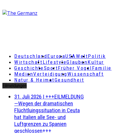
Deutschland
Europa
USA
Welt
Politik
Wirtschaft
Lifestyle
Glauben
Kultur
Geschichte
Sport
Früher Vogel
Familie
Medien
Verteidigung
Wissenschaft
Natur & Heimat
Gesundheit
Eilmeldungen
31. Juli 2026
|
+++EILMELDUNG
—Wegen der dramatischen
Flüchtluingssituation in Ceuta
hat Italien alle See- und
Luftgrenzen zu Spanien
geschlossen+++