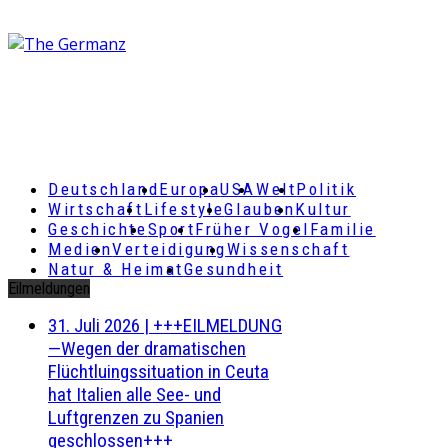
Deutschland
Europa
USA
Welt
Politik
Wirtschaft
Lifestyle
Glauben
Kultur
Geschichte
Sport
Früher Vogel
Familie
Medien
Verteidigung
Wissenschaft
Natur & Heimat
Gesundheit
Eilmeldungen
31. Juli 2026
|
+++EILMELDUNG
—Wegen der dramatischen
Flüchtluingssituation in Ceuta
hat Italien alle See- und
Luftgrenzen zu Spanien
geschlossen+++