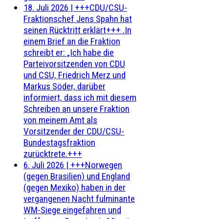
18. Juli 2026
|
+++CDU/CSU-
Fraktionschef Jens Spahn hat
seinen Rücktritt erklärt+++ .In
einem Brief an die Fraktion
schreibt er: „Ich habe die
Parteivorsitzenden von CDU
und CSU, Friedrich Merz und
Markus Söder, darüber
informiert, dass ich mit diesem
Schreiben an unsere Fraktion
von meinem Amt als
Vorsitzender der CDU/CSU-
Bundestagsfraktion
zurücktrete.+++
6. Juli 2026
|
+++Norwegen
(gegen Brasilien) und England
(gegen Mexiko) haben in der
vergangenen Nacht fulminante
WM-Siege eingefahren und