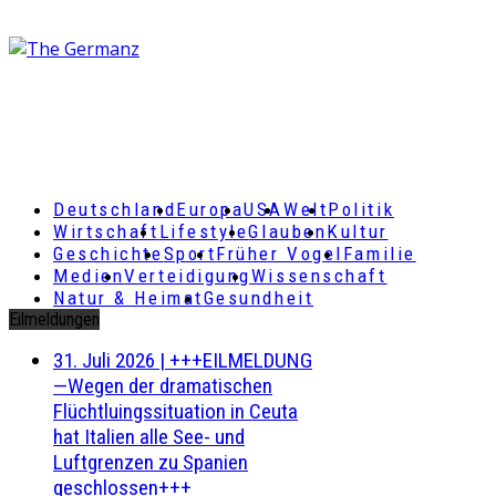
Deutschland
Europa
USA
Welt
Politik
Wirtschaft
Lifestyle
Glauben
Kultur
Geschichte
Sport
Früher Vogel
Familie
Medien
Verteidigung
Wissenschaft
Natur & Heimat
Gesundheit
Eilmeldungen
31. Juli 2026
|
+++EILMELDUNG
—Wegen der dramatischen
Flüchtluingssituation in Ceuta
hat Italien alle See- und
Luftgrenzen zu Spanien
geschlossen+++