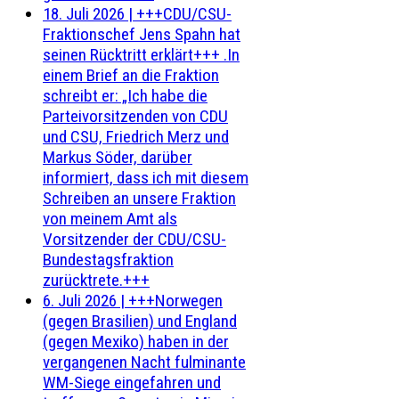
18. Juli 2026
|
+++CDU/CSU-
Fraktionschef Jens Spahn hat
seinen Rücktritt erklärt+++ .In
einem Brief an die Fraktion
schreibt er: „Ich habe die
Parteivorsitzenden von CDU
und CSU, Friedrich Merz und
Markus Söder, darüber
informiert, dass ich mit diesem
Schreiben an unsere Fraktion
von meinem Amt als
Vorsitzender der CDU/CSU-
Bundestagsfraktion
zurücktrete.+++
6. Juli 2026
|
+++Norwegen
(gegen Brasilien) und England
(gegen Mexiko) haben in der
vergangenen Nacht fulminante
WM-Siege eingefahren und