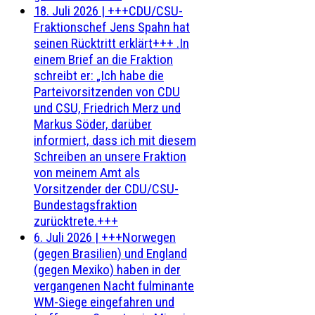
18. Juli 2026
|
+++CDU/CSU-
Fraktionschef Jens Spahn hat
seinen Rücktritt erklärt+++ .In
einem Brief an die Fraktion
schreibt er: „Ich habe die
Parteivorsitzenden von CDU
und CSU, Friedrich Merz und
Markus Söder, darüber
informiert, dass ich mit diesem
Schreiben an unsere Fraktion
von meinem Amt als
Vorsitzender der CDU/CSU-
Bundestagsfraktion
zurücktrete.+++
6. Juli 2026
|
+++Norwegen
(gegen Brasilien) und England
(gegen Mexiko) haben in der
vergangenen Nacht fulminante
WM-Siege eingefahren und