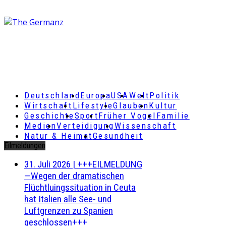
Deutschland
Europa
USA
Welt
Politik
Wirtschaft
Lifestyle
Glauben
Kultur
Geschichte
Sport
Früher Vogel
Familie
Medien
Verteidigung
Wissenschaft
Natur & Heimat
Gesundheit
Eilmeldungen
31. Juli 2026
|
+++EILMELDUNG
—Wegen der dramatischen
Flüchtluingssituation in Ceuta
hat Italien alle See- und
Luftgrenzen zu Spanien
geschlossen+++