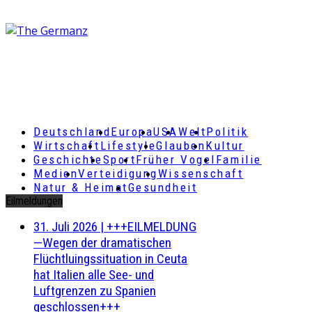
Deutschland
Europa
USA
Welt
Politik
Wirtschaft
Lifestyle
Glauben
Kultur
Geschichte
Sport
Früher Vogel
Familie
Medien
Verteidigung
Wissenschaft
Natur & Heimat
Gesundheit
Eilmeldungen
31. Juli 2026
|
+++EILMELDUNG
—Wegen der dramatischen
Flüchtluingssituation in Ceuta
hat Italien alle See- und
Luftgrenzen zu Spanien
geschlossen+++