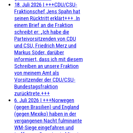
18. Juli 2026
|
+++CDU/CSU-
Fraktionschef Jens Spahn hat
seinen Rücktritt erklärt+++ .In
einem Brief an die Fraktion
schreibt er: „Ich habe die
Parteivorsitzenden von CDU
und CSU, Friedrich Merz und
Markus Söder, darüber
informiert, dass ich mit diesem
Schreiben an unsere Fraktion
von meinem Amt als
Vorsitzender der CDU/CSU-
Bundestagsfraktion
zurücktrete.+++
6. Juli 2026
|
+++Norwegen
(gegen Brasilien) und England
(gegen Mexiko) haben in der
vergangenen Nacht fulminante
WM-Siege eingefahren und