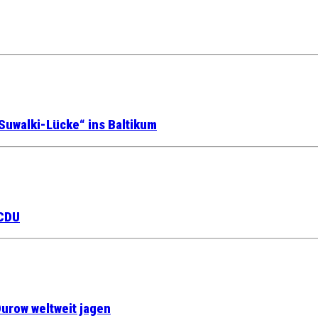
Suwalki-Lücke“ ins Baltikum
 CDU
urow weltweit jagen