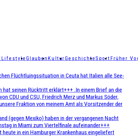
t
Lifestyle
Glauben
Kultur
Geschichte
Sport
Früher Vo
Flüchtluingssituation in Ceuta hat Italien alle See-
t seinen Rücktritt erklärt+++ .In einem Brief an die
en von CDU und CSU, Friedrich Merz und Markus Söder,
 unsere Fraktion von meinem Amt als Vorsitzender der
and (gegen Mexiko) haben in der vergangenen Nacht
stag in Miami zum Viertelfinale aufeinander+++
 heute in ein Hamburger Krankenhaus eingeliefert