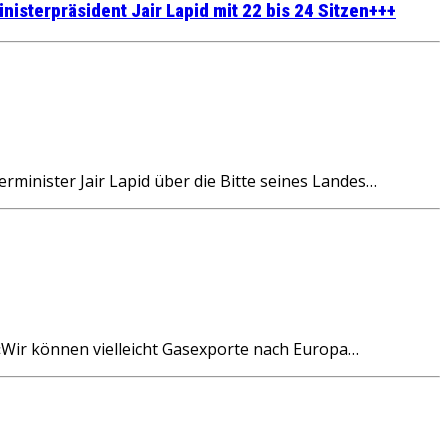
nisterpräsident Jair Lapid mit 22 bis 24 Sitzen+++
minister Jair Lapid über die Bitte seines Landes…
 «Wir können vielleicht Gasexporte nach Europa…