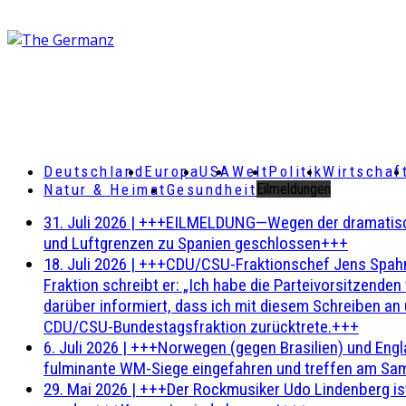
Deutschland
Europa
USA
Welt
Politik
Wirtschaf
Natur & Heimat
Gesundheit
Eilmeldungen
31. Juli 2026
|
+++EILMELDUNG—Wegen der dramatischen 
und Luftgrenzen zu Spanien geschlossen+++
18. Juli 2026
|
+++CDU/CSU-Fraktionschef Jens Spahn ha
Fraktion schreibt er: „Ich habe die Parteivorsitzend
darüber informiert, dass ich mit diesem Schreiben an
CDU/CSU-Bundestagsfraktion zurücktrete.+++
6. Juli 2026
|
+++Norwegen (gegen Brasilien) und Engl
fulminante WM-Siege eingefahren und treffen am Sam
29. Mai 2026
|
+++Der Rockmusiker Udo Lindenberg ist