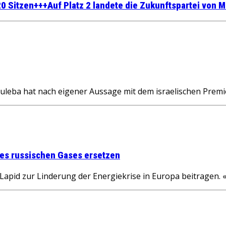
0 Sitzen+++Auf Platz 2 landete die Zukunftspartei von Mi
eba hat nach eigener Aussage mit dem israelischen Premier
 des russischen Gases ersetzen
 Lapid zur Linderung der Energiekrise in Europa beitragen.