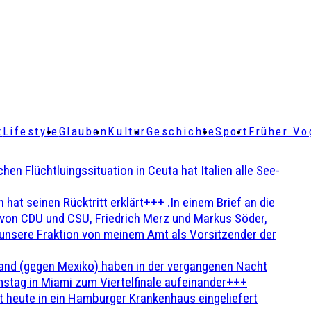
t
Lifestyle
Glauben
Kultur
Geschichte
Sport
Früher Vo
Flüchtluingssituation in Ceuta hat Italien alle See-
t seinen Rücktritt erklärt+++ .In einem Brief an die
en von CDU und CSU, Friedrich Merz und Markus Söder,
 unsere Fraktion von meinem Amt als Vorsitzender der
and (gegen Mexiko) haben in der vergangenen Nacht
stag in Miami zum Viertelfinale aufeinander+++
 heute in ein Hamburger Krankenhaus eingeliefert