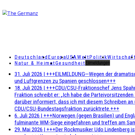
Deutschland
Europa
USA
Welt
Politik
Wirtschaf
Natur & Heimat
Gesundheit
Eilmeldungen
31. Juli 2026
|
+++EILMELDUNG—Wegen der dramatischen 
und Luftgrenzen zu Spanien geschlossen+++
18. Juli 2026
|
+++CDU/CSU-Fraktionschef Jens Spahn ha
Fraktion schreibt er: „Ich habe die Parteivorsitzend
darüber informiert, dass ich mit diesem Schreiben an
CDU/CSU-Bundestagsfraktion zurücktrete.+++
6. Juli 2026
|
+++Norwegen (gegen Brasilien) und Engl
fulminante WM-Siege eingefahren und treffen am Sam
29. Mai 2026
|
+++Der Rockmusiker Udo Lindenberg ist