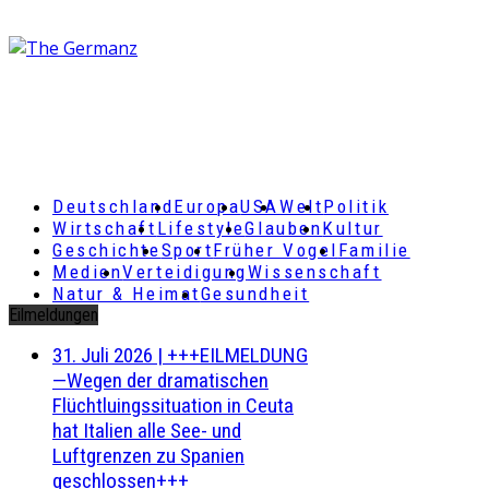
Deutschland
Europa
USA
Welt
Politik
Wirtschaft
Lifestyle
Glauben
Kultur
Geschichte
Sport
Früher Vogel
Familie
Medien
Verteidigung
Wissenschaft
Natur & Heimat
Gesundheit
Eilmeldungen
31. Juli 2026
|
+++EILMELDUNG
—Wegen der dramatischen
Flüchtluingssituation in Ceuta
hat Italien alle See- und
Luftgrenzen zu Spanien
geschlossen+++