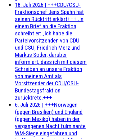
18. Juli 2026
|
+++CDU/CSU-
Fraktionschef Jens Spahn hat
seinen Rücktritt erklärt+++ .In
einem Brief an die Fraktion
schreibt er: „Ich habe die
Parteivorsitzenden von CDU
und CSU, Friedrich Merz und
Markus Söder, darüber
informiert, dass ich mit diesem
Schreiben an unsere Fraktion
von meinem Amt als
Vorsitzender der CDU/CSU-
Bundestagsfraktion
zurücktrete.+++
6. Juli 2026
|
+++Norwegen
(gegen Brasilien) und England
(gegen Mexiko) haben in der
vergangenen Nacht fulminante
WM-Siege eingefahren und