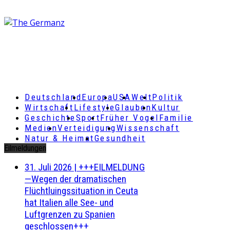
Deutschland
Europa
USA
Welt
Politik
Wirtschaft
Lifestyle
Glauben
Kultur
Geschichte
Sport
Früher Vogel
Familie
Medien
Verteidigung
Wissenschaft
Natur & Heimat
Gesundheit
Eilmeldungen
31. Juli 2026
|
+++EILMELDUNG
—Wegen der dramatischen
Flüchtluingssituation in Ceuta
hat Italien alle See- und
Luftgrenzen zu Spanien
geschlossen+++