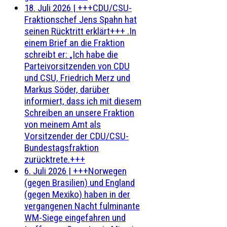
18. Juli 2026
|
+++CDU/CSU-
Fraktionschef Jens Spahn hat
seinen Rücktritt erklärt+++ .In
einem Brief an die Fraktion
schreibt er: „Ich habe die
Parteivorsitzenden von CDU
und CSU, Friedrich Merz und
Markus Söder, darüber
informiert, dass ich mit diesem
Schreiben an unsere Fraktion
von meinem Amt als
Vorsitzender der CDU/CSU-
Bundestagsfraktion
zurücktrete.+++
6. Juli 2026
|
+++Norwegen
(gegen Brasilien) und England
(gegen Mexiko) haben in der
vergangenen Nacht fulminante
WM-Siege eingefahren und