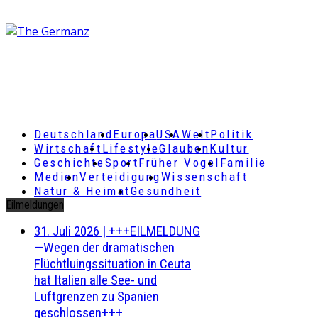
Deutschland
Europa
USA
Welt
Politik
Wirtschaft
Lifestyle
Glauben
Kultur
Geschichte
Sport
Früher Vogel
Familie
Medien
Verteidigung
Wissenschaft
Natur & Heimat
Gesundheit
Eilmeldungen
31. Juli 2026
|
+++EILMELDUNG
—Wegen der dramatischen
Flüchtluingssituation in Ceuta
hat Italien alle See- und
Luftgrenzen zu Spanien
geschlossen+++