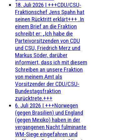
18. Juli 2026
|
+++CDU/CSU-
Fraktionschef Jens Spahn hat
seinen Rücktritt erklärt+++ .In
einem Brief an die Fraktion
schreibt er: „Ich habe die
Parteivorsitzenden von CDU
und CSU, Friedrich Merz und
Markus Söder, darüber
informiert, dass ich mit diesem
Schreiben an unsere Fraktion
von meinem Amt als
Vorsitzender der CDU/CSU-
Bundestagsfraktion
zurücktrete.+++
6. Juli 2026
|
+++Norwegen
(gegen Brasilien) und England
(gegen Mexiko) haben in der
vergangenen Nacht fulminante
WM-Siege eingefahren und