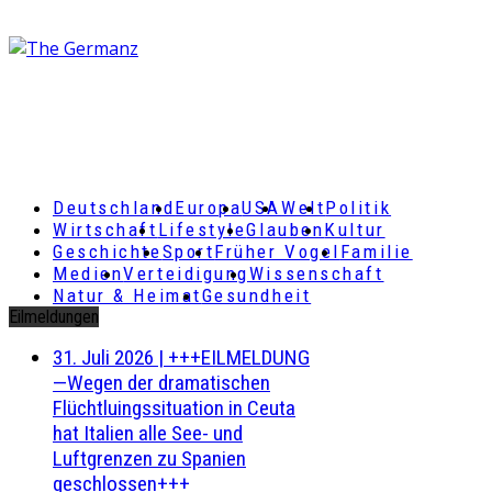
Deutschland
Europa
USA
Welt
Politik
Wirtschaft
Lifestyle
Glauben
Kultur
Geschichte
Sport
Früher Vogel
Familie
Medien
Verteidigung
Wissenschaft
Natur & Heimat
Gesundheit
Eilmeldungen
31. Juli 2026
|
+++EILMELDUNG
—Wegen der dramatischen
Flüchtluingssituation in Ceuta
hat Italien alle See- und
Luftgrenzen zu Spanien
geschlossen+++