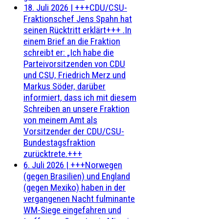
18. Juli 2026
|
+++CDU/CSU-
Fraktionschef Jens Spahn hat
seinen Rücktritt erklärt+++ .In
einem Brief an die Fraktion
schreibt er: „Ich habe die
Parteivorsitzenden von CDU
und CSU, Friedrich Merz und
Markus Söder, darüber
informiert, dass ich mit diesem
Schreiben an unsere Fraktion
von meinem Amt als
Vorsitzender der CDU/CSU-
Bundestagsfraktion
zurücktrete.+++
6. Juli 2026
|
+++Norwegen
(gegen Brasilien) und England
(gegen Mexiko) haben in der
vergangenen Nacht fulminante
WM-Siege eingefahren und