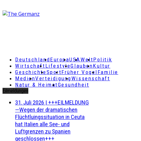
Deutschland
Europa
USA
Welt
Politik
Wirtschaft
Lifestyle
Glauben
Kultur
Geschichte
Sport
Früher Vogel
Familie
Medien
Verteidigung
Wissenschaft
Natur & Heimat
Gesundheit
Eilmeldungen
31. Juli 2026
|
+++EILMELDUNG
—Wegen der dramatischen
Flüchtluingssituation in Ceuta
hat Italien alle See- und
Luftgrenzen zu Spanien
geschlossen+++