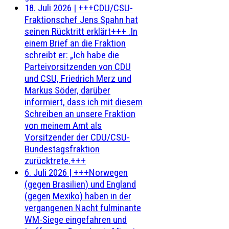
18. Juli 2026
|
+++CDU/CSU-
Fraktionschef Jens Spahn hat
seinen Rücktritt erklärt+++ .In
einem Brief an die Fraktion
schreibt er: „Ich habe die
Parteivorsitzenden von CDU
und CSU, Friedrich Merz und
Markus Söder, darüber
informiert, dass ich mit diesem
Schreiben an unsere Fraktion
von meinem Amt als
Vorsitzender der CDU/CSU-
Bundestagsfraktion
zurücktrete.+++
6. Juli 2026
|
+++Norwegen
(gegen Brasilien) und England
(gegen Mexiko) haben in der
vergangenen Nacht fulminante
WM-Siege eingefahren und