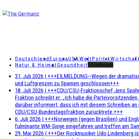
Deutschland
Europa
USA
Welt
Politik
Wirtschaf
Natur & Heimat
Gesundheit
Eilmeldungen
31. Juli 2026
|
+++EILMELDUNG—Wegen der dramatischen 
und Luftgrenzen zu Spanien geschlossen+++
18. Juli 2026
|
+++CDU/CSU-Fraktionschef Jens Spahn ha
Fraktion schreibt er: „Ich habe die Parteivorsitzend
darüber informiert, dass ich mit diesem Schreiben an
CDU/CSU-Bundestagsfraktion zurücktrete.+++
6. Juli 2026
|
+++Norwegen (gegen Brasilien) und Engl
fulminante WM-Siege eingefahren und treffen am Sam
29. Mai 2026
|
+++Der Rockmusiker Udo Lindenberg ist