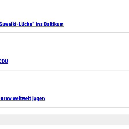
Suwalki-Lücke“ ins Baltikum
 CDU
urow weltweit jagen