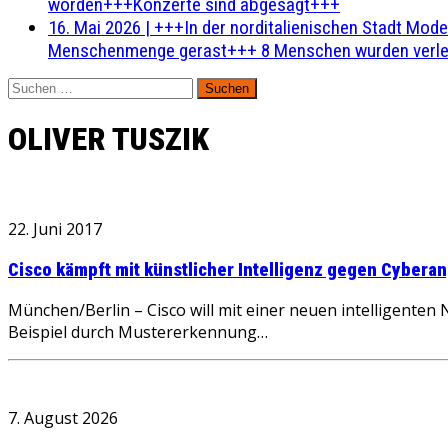
worden+++Konzerte sind abgesagt+++
16. Mai 2026
|
+++In der norditalienischen Stadt Mode
Menschenmenge gerast+++ 8 Menschen wurden verlet
Suchen
nach:
OLIVER TUSZIK
22. Juni 2017
Cisco kämpft mit künstlicher Intelligenz gegen Cyberan
München/Berlin – Cisco will mit einer neuen intelligente
Beispiel durch Mustererkennung…
7. August 2026