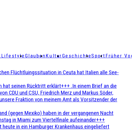
t
Lifestyle
Glauben
Kultur
Geschichte
Sport
Früher Vo
Flüchtluingssituation in Ceuta hat Italien alle See-
t seinen Rücktritt erklärt+++ .In einem Brief an die
en von CDU und CSU, Friedrich Merz und Markus Söder,
 unsere Fraktion von meinem Amt als Vorsitzender der
and (gegen Mexiko) haben in der vergangenen Nacht
stag in Miami zum Viertelfinale aufeinander+++
 heute in ein Hamburger Krankenhaus eingeliefert