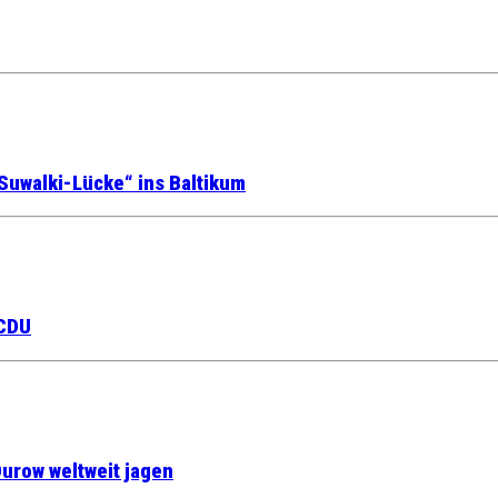
Suwalki-Lücke“ ins Baltikum
 CDU
urow weltweit jagen