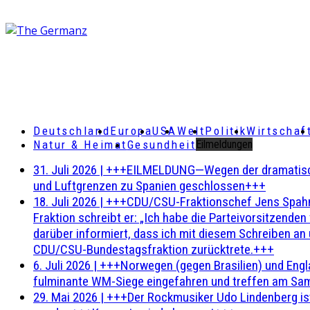
Deutschland
Europa
USA
Welt
Politik
Wirtschaf
Natur & Heimat
Gesundheit
Eilmeldungen
31. Juli 2026
|
+++EILMELDUNG—Wegen der dramatischen 
und Luftgrenzen zu Spanien geschlossen+++
18. Juli 2026
|
+++CDU/CSU-Fraktionschef Jens Spahn ha
Fraktion schreibt er: „Ich habe die Parteivorsitzend
darüber informiert, dass ich mit diesem Schreiben an
CDU/CSU-Bundestagsfraktion zurücktrete.+++
6. Juli 2026
|
+++Norwegen (gegen Brasilien) und Engl
fulminante WM-Siege eingefahren und treffen am Sam
29. Mai 2026
|
+++Der Rockmusiker Udo Lindenberg ist