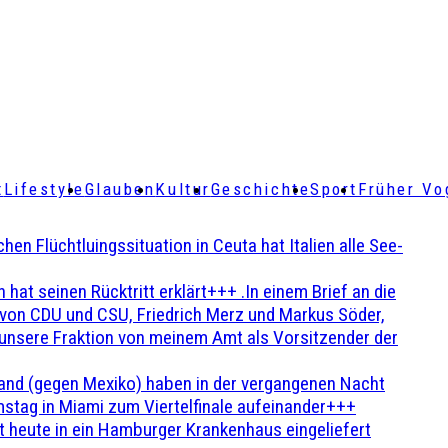
t
Lifestyle
Glauben
Kultur
Geschichte
Sport
Früher Vo
Flüchtluingssituation in Ceuta hat Italien alle See-
t seinen Rücktritt erklärt+++ .In einem Brief an die
en von CDU und CSU, Friedrich Merz und Markus Söder,
 unsere Fraktion von meinem Amt als Vorsitzender der
and (gegen Mexiko) haben in der vergangenen Nacht
stag in Miami zum Viertelfinale aufeinander+++
 heute in ein Hamburger Krankenhaus eingeliefert