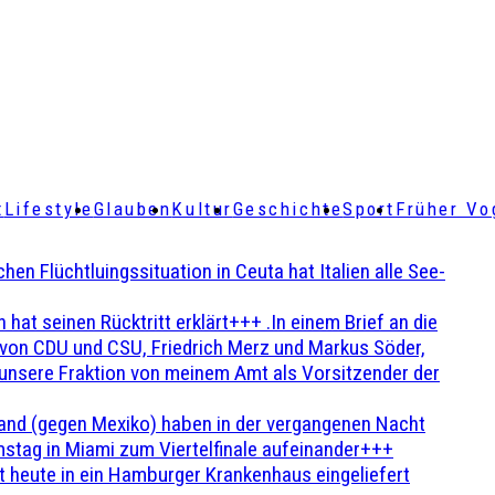
t
Lifestyle
Glauben
Kultur
Geschichte
Sport
Früher Vo
Flüchtluingssituation in Ceuta hat Italien alle See-
t seinen Rücktritt erklärt+++ .In einem Brief an die
en von CDU und CSU, Friedrich Merz und Markus Söder,
 unsere Fraktion von meinem Amt als Vorsitzender der
and (gegen Mexiko) haben in der vergangenen Nacht
stag in Miami zum Viertelfinale aufeinander+++
 heute in ein Hamburger Krankenhaus eingeliefert