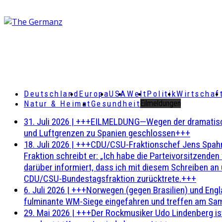
Deutschland
Europa
USA
Welt
Politik
Wirtschaf
Natur & Heimat
Gesundheit
Eilmeldungen
31. Juli 2026
|
+++EILMELDUNG—Wegen der dramatischen 
und Luftgrenzen zu Spanien geschlossen+++
18. Juli 2026
|
+++CDU/CSU-Fraktionschef Jens Spahn ha
Fraktion schreibt er: „Ich habe die Parteivorsitzend
darüber informiert, dass ich mit diesem Schreiben an
CDU/CSU-Bundestagsfraktion zurücktrete.+++
6. Juli 2026
|
+++Norwegen (gegen Brasilien) und Engl
fulminante WM-Siege eingefahren und treffen am Sam
29. Mai 2026
|
+++Der Rockmusiker Udo Lindenberg ist