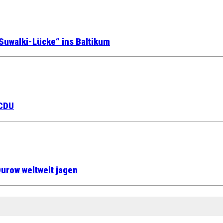
Suwalki-Lücke“ ins Baltikum
 CDU
urow weltweit jagen