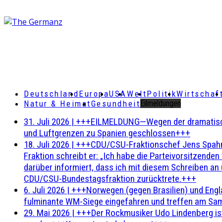
Deutschland
Europa
USA
Welt
Politik
Wirtschaf
Natur & Heimat
Gesundheit
Eilmeldungen
31. Juli 2026
|
+++EILMELDUNG—Wegen der dramatischen 
und Luftgrenzen zu Spanien geschlossen+++
18. Juli 2026
|
+++CDU/CSU-Fraktionschef Jens Spahn ha
Fraktion schreibt er: „Ich habe die Parteivorsitzend
darüber informiert, dass ich mit diesem Schreiben an
CDU/CSU-Bundestagsfraktion zurücktrete.+++
6. Juli 2026
|
+++Norwegen (gegen Brasilien) und Engl
fulminante WM-Siege eingefahren und treffen am Sam
29. Mai 2026
|
+++Der Rockmusiker Udo Lindenberg ist