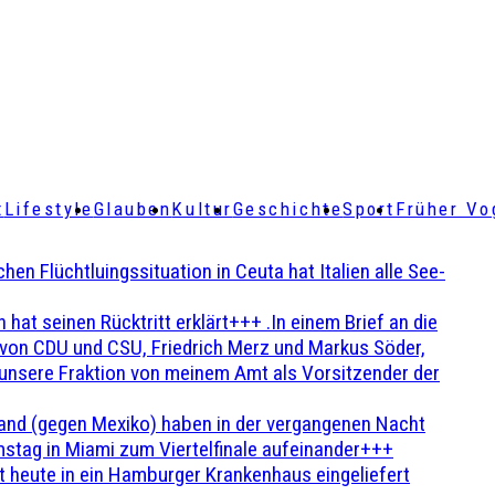
t
Lifestyle
Glauben
Kultur
Geschichte
Sport
Früher Vo
Flüchtluingssituation in Ceuta hat Italien alle See-
t seinen Rücktritt erklärt+++ .In einem Brief an die
en von CDU und CSU, Friedrich Merz und Markus Söder,
 unsere Fraktion von meinem Amt als Vorsitzender der
and (gegen Mexiko) haben in der vergangenen Nacht
stag in Miami zum Viertelfinale aufeinander+++
 heute in ein Hamburger Krankenhaus eingeliefert