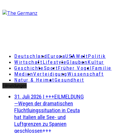
Deutschland
Europa
USA
Welt
Politik
Wirtschaft
Lifestyle
Glauben
Kultur
Geschichte
Sport
Früher Vogel
Familie
Medien
Verteidigung
Wissenschaft
Natur & Heimat
Gesundheit
Eilmeldungen
31. Juli 2026
|
+++EILMELDUNG
—Wegen der dramatischen
Flüchtluingssituation in Ceuta
hat Italien alle See- und
Luftgrenzen zu Spanien
geschlossen+++