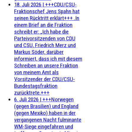
18. Juli 2026
|
+++CDU/CSU-
Fraktionschef Jens Spahn hat
seinen Rücktritt erklärt+++ .In
einem Brief an die Fraktion
schreibt er: „Ich habe die
Parteivorsitzenden von CDU
und CSU, Friedrich Merz und
Markus Söder, darüber
informiert, dass ich mit diesem
Schreiben an unsere Fraktion
von meinem Amt als
Vorsitzender der CDU/CSU-
Bundestagsfraktion
zurücktrete.+++
6. Juli 2026
|
+++Norwegen
(gegen Brasilien) und England
(gegen Mexiko) haben in der
vergangenen Nacht fulminante
WM-Siege eingefahren und