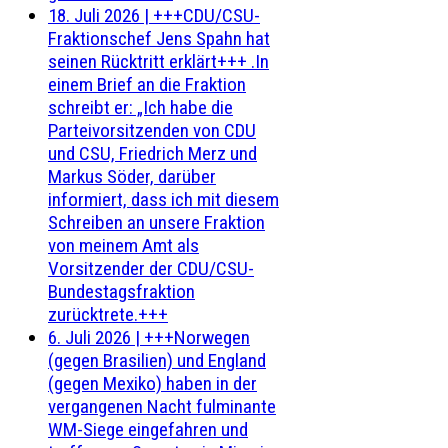
18. Juli 2026
|
+++CDU/CSU-
Fraktionschef Jens Spahn hat
seinen Rücktritt erklärt+++ .In
einem Brief an die Fraktion
schreibt er: „Ich habe die
Parteivorsitzenden von CDU
und CSU, Friedrich Merz und
Markus Söder, darüber
informiert, dass ich mit diesem
Schreiben an unsere Fraktion
von meinem Amt als
Vorsitzender der CDU/CSU-
Bundestagsfraktion
zurücktrete.+++
6. Juli 2026
|
+++Norwegen
(gegen Brasilien) und England
(gegen Mexiko) haben in der
vergangenen Nacht fulminante
WM-Siege eingefahren und