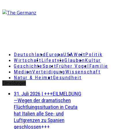
Deutschland
Europa
USA
Welt
Politik
Wirtschaft
Lifestyle
Glauben
Kultur
Geschichte
Sport
Früher Vogel
Familie
Medien
Verteidigung
Wissenschaft
Natur & Heimat
Gesundheit
Eilmeldungen
31. Juli 2026
|
+++EILMELDUNG
—Wegen der dramatischen
Flüchtluingssituation in Ceuta
hat Italien alle See- und
Luftgrenzen zu Spanien
geschlossen+++