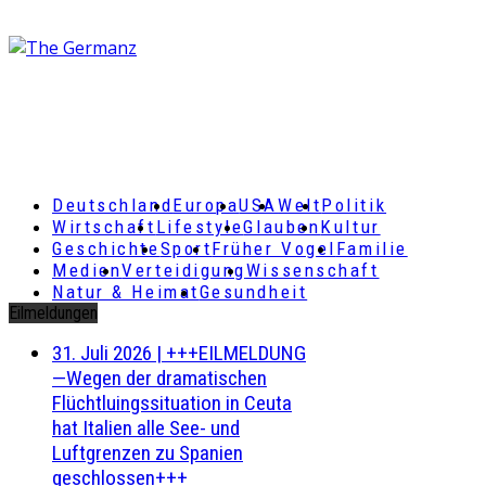
Deutschland
Europa
USA
Welt
Politik
Wirtschaft
Lifestyle
Glauben
Kultur
Geschichte
Sport
Früher Vogel
Familie
Medien
Verteidigung
Wissenschaft
Natur & Heimat
Gesundheit
Eilmeldungen
31. Juli 2026
|
+++EILMELDUNG
—Wegen der dramatischen
Flüchtluingssituation in Ceuta
hat Italien alle See- und
Luftgrenzen zu Spanien
geschlossen+++