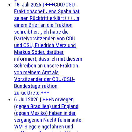
18. Juli 2026
|
+++CDU/CSU-
Fraktionschef Jens Spahn hat
seinen Rücktritt erklärt+++ .In
einem Brief an die Fraktion
schreibt er: „Ich habe die
Parteivorsitzenden von CDU
und CSU, Friedrich Merz und
Markus Söder, darüber
informiert, dass ich mit diesem
Schreiben an unsere Fraktion
von meinem Amt als
Vorsitzender der CDU/CSU-
Bundestagsfraktion
zurücktrete.+++
6. Juli 2026
|
+++Norwegen
(gegen Brasilien) und England
(gegen Mexiko) haben in der
vergangenen Nacht fulminante
WM-Siege eingefahren und