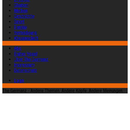
Glauben
Medien
Geschichte
Sport
Familie
Verteidigung
Wissenschaft
Abo
Früher Vogel
Über The Germanz
Impressum
Datenschutz
Login
The Germanz - Andere Themen. Andere Köpfe. Andere Meinungen.