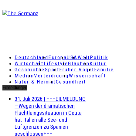
Deutschland
Europa
USA
Welt
Politik
Wirtschaft
Lifestyle
Glauben
Kultur
Geschichte
Sport
Früher Vogel
Familie
Medien
Verteidigung
Wissenschaft
Natur & Heimat
Gesundheit
Eilmeldungen
31. Juli 2026
|
+++EILMELDUNG
—Wegen der dramatischen
Flüchtluingssituation in Ceuta
hat Italien alle See- und
Luftgrenzen zu Spanien
geschlossen+++