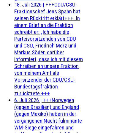
18. Juli 2026
|
+++CDU/CSU-
Fraktionschef Jens Spahn hat
seinen Rücktritt erklärt+++ .In
einem Brief an die Fraktion
schreibt er: „Ich habe die
Parteivorsitzenden von CDU
und CSU, Friedrich Merz und
Markus Söder, darüber
informiert, dass ich mit diesem
Schreiben an unsere Fraktion
von meinem Amt als
Vorsitzender der CDU/CSU-
Bundestagsfraktion
zurücktrete.+++
6. Juli 2026
|
+++Norwegen
(gegen Brasilien) und England
(gegen Mexiko) haben in der
vergangenen Nacht fulminante
WM-Siege eingefahren und