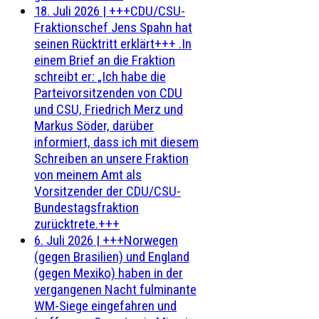
18. Juli 2026
|
+++CDU/CSU-
Fraktionschef Jens Spahn hat
seinen Rücktritt erklärt+++ .In
einem Brief an die Fraktion
schreibt er: „Ich habe die
Parteivorsitzenden von CDU
und CSU, Friedrich Merz und
Markus Söder, darüber
informiert, dass ich mit diesem
Schreiben an unsere Fraktion
von meinem Amt als
Vorsitzender der CDU/CSU-
Bundestagsfraktion
zurücktrete.+++
6. Juli 2026
|
+++Norwegen
(gegen Brasilien) und England
(gegen Mexiko) haben in der
vergangenen Nacht fulminante
WM-Siege eingefahren und