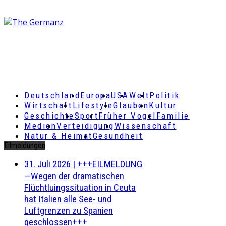
Deutschland
Europa
USA
Welt
Politik
Wirtschaft
Lifestyle
Glauben
Kultur
Geschichte
Sport
Früher Vogel
Familie
Medien
Verteidigung
Wissenschaft
Natur & Heimat
Gesundheit
Eilmeldungen
31. Juli 2026
|
+++EILMELDUNG
—Wegen der dramatischen
Flüchtluingssituation in Ceuta
hat Italien alle See- und
Luftgrenzen zu Spanien
geschlossen+++