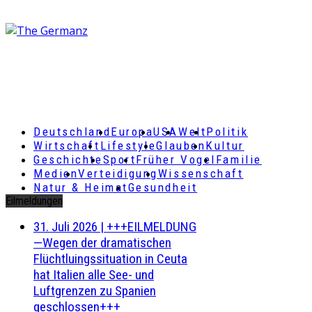
Deutschland
Europa
USA
Welt
Politik
Wirtschaft
Lifestyle
Glauben
Kultur
Geschichte
Sport
Früher Vogel
Familie
Medien
Verteidigung
Wissenschaft
Natur & Heimat
Gesundheit
Eilmeldungen
31. Juli 2026
|
+++EILMELDUNG
—Wegen der dramatischen
Flüchtluingssituation in Ceuta
hat Italien alle See- und
Luftgrenzen zu Spanien
geschlossen+++