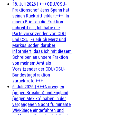
18. Juli 2026
|
+++CDU/CSU-
Fraktionschef Jens Spahn hat
seinen Rücktritt erklärt+++ .In
einem Brief an die Fraktion
schreibt er: „Ich habe die
Parteivorsitzenden von CDU
und CSU, Friedrich Merz und
Markus Söder, darüber
informiert, dass ich mit diesem
Schreiben an unsere Fraktion
von meinem Amt als
Vorsitzender der CDU/CSU-
Bundestagsfraktion
zurücktrete.+++
6. Juli 2026
|
+++Norwegen
(gegen Brasilien) und England
(gegen Mexiko) haben in der
vergangenen Nacht fulminante
WM-Siege eingefahren und